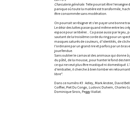
Charcuterie générale
. Telle pourrait être l’enseig
panique où toute la matière est transformée, hac
être consommée sans modération.
On pourrait se résigner et s’en payer une bonne tra
Le désir des luttes passe quand même entre les cré
espace pour se libérer... Ça passe aussi par le jeu, p
sautant de la troisième corde du ring pour un spec
masques saturés de couleurs, d’identités, de cliché
l’ordinaire par un grand rire et parfois par un bras
joue fendue.
Sans oublier le carnaval des animaux qui donne à 
du pâté, de la mousse, pour hanter le fond des terrine
ce qui ne veut plus être mastiqué ni domestiqué. L’a
d’emballer, il cherche à bien tomber en retournant 
libre”.
Dans ce numéro #3 : Adley, Mark Anstee, David Bel
Coiffier, Piet Du Congo, Ludovic Duhem,
Charles G
Dominique Sirois, Peggy Viallat.