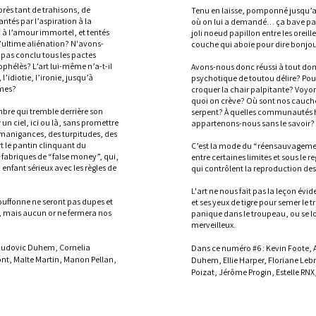
rès tant de trahisons, de
Tenu en laisse, pomponné jusqu’aux
tés par l’aspiration à la
où on lui a demandé… ça bave pas
à l’amour immortel, et tentés
joli noeud papillon entre les oreill
’ultime aliénation? N'avons-
couche qui aboie pour dire bonjou
pas conclu tous les pactes
ophélès? L’art lui-même n’a-t-il
Avons-nous donc réussi à tout do
l’idiotie, l’ironie, jusqu’à
psychotique de toutou délire? Pou
rmes?
croquer la chair palpitante? Voyon
quoi on crève? Où sont nos cauch
bre qui tremble derrière son
serpent? À quelles communautés h
r un ciel, ici ou là, sans promettre
appartenons-nous sans le savoir?
 manigances, des turpitudes, des
rt le pantin clinquant du
C’est la mode du “réensauvagement
s fabriques de “false money”, qui,
entre certaines limites et sous le
enfant sérieux avec les règles de
qui contrôlent la reproduction des 
L'art ne nous fait pas la leçon év
bouffonne ne seront pas dupes et
et ses yeux de tigre pour semer le 
, mais aucun or ne fermera nos
panique dans le troupeau, ou se lo
merveilleux.
 Ludovic Duhem, Cornelia
Dans ce numéro #6 : Kevin Foote, 
nt, Malte Martin, Manon Pellan,
Duhem, Ellie Harper, Floriane Leb
Poizat, Jérôme Progin, Estelle RNX