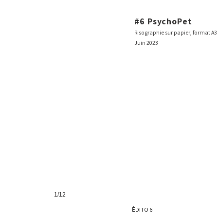
#6 PsychoPet
Risographie sur papier, format A3
Juin 2023
 Faust money
1/12
É
DITO 6