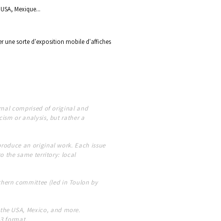
 USA, Mexique...
er une sorte d'exposition mobile d'affiches
urnal comprised of original and
cism or analysis, but rather a
produce an original work. Each issue
o the same territory: local
thern committee (led in Toulon by
 the USA, Mexico, and more.
A3 format.