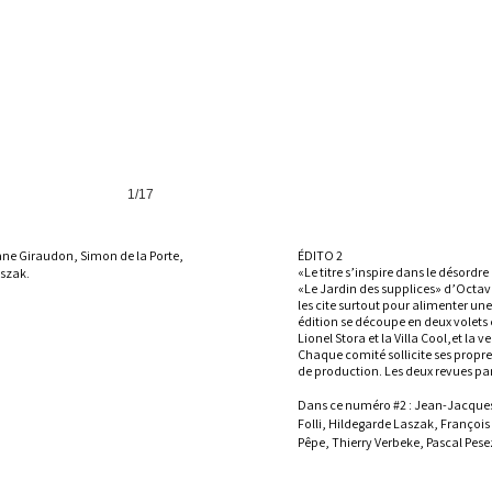
1/17
ane Giraudon, Simon de la Porte,
ÉDITO 2
«Le titre s’inspire dans le désordr
aszak.
«Le Jardin des supplices» d’Octav
les cite surtout pour alimenter un
édition se découpe en deux volets
Lionel Stora et la Villa Cool,et la
Chaque comité sollicite ses propres
de production. Les deux revues pa
Dans ce numéro #2 :
Jean-Jacques
Folli,
Hildegarde Laszak,
François
Pêpe, Thierry Verbeke, Pascal Pese