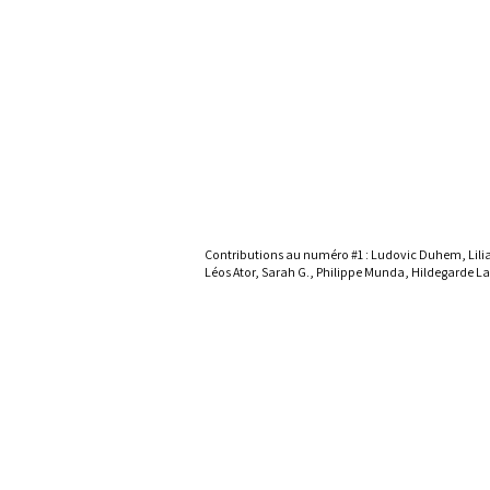
Contributions au numéro #1 : Ludovic Duhem, Lili
Léos Ator, Sarah G., Philippe Munda, Hildegarde L