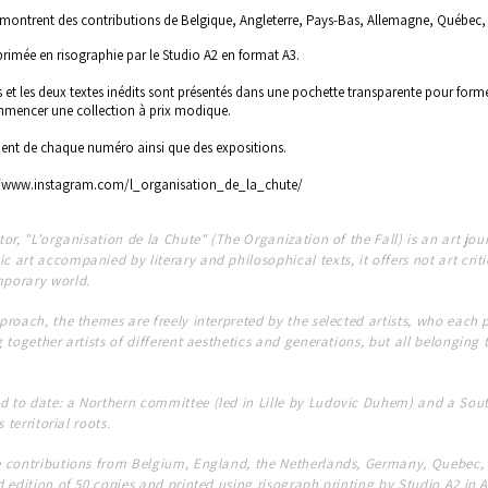
t montrent des contributions de Belgique, Angleterre, Pays-Bas, Allemagne, Québec,
primée en ris
ographie
par le Studio A2 en format A3.
 et les deux textes inédits sont présentés dans une pochette transparente pour form
mmencer une collection à prix modique.
nt de chaque numéro ainsi que des expositions.
//www.instagram.com/l_organisation_de_la_chute/
or, "L'organisation de la Chute" (The Organization of the Fall) is an art jo
art accompanied by literary and philosophical texts, it offers not art criti
mporary world.
proach, the themes are freely interpreted by the selected artists, who each 
together artists of different aesthetics and generations, but all belonging t
 to date: a Northern committee (led in Lille by Ludovic Duhem) and a Sou
 territorial roots.
e contributions from Belgium, England, the Netherlands, Germany, Quebec,
 edition of 50 copies and printed using risograph printing by Studio A2 in 