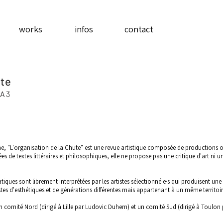
works
infos
contact
ute
 A3
forme, "L'organisation de la Chute" est une revue artistique composée de productions 
e textes littéraires et philosophiques, elle ne propose pas une critique d'art ni un
matiques sont librement interprétées par les artistes sélectionné·e·s qui produisent 
istes d'esthétiques et de générations différentes mais appartenant à un même territoi
n comité Nord (dirigé à Lille par Ludovic Duhem) et un comité Sud (dirigé à Toulon p