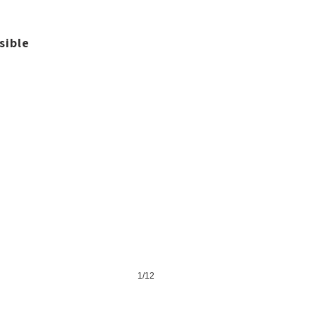
sible
#4 Habiter l'in(di)visible
1/12