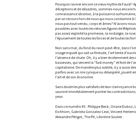
Pourquoi raviver encore ce vieux mythe de Faust? Ap
déceptions et de désastres, sommes-nous encore han
connaissance absolue, à la puissance surhumaine, 
par un recours hors de nous qui nous condamne à l
nous pas tout vendu, corps et âmes? N’avons-nous 
possibles avec toutes les retorses figures de Méphist
pas assez exploité la promesse, la nostalgie, la ruse, 
l’épuisement de toutes les forces et de toutes les fo
Non sans mal, du fond du ravin peut-être, dans l’om
visage inquiet qui sait sa finitude, l’art tente d’ouvri
l’absence de chute. Oh, il y a bien évidemment des
bassesses, qui servent la “fast money” et font de l’a
capitalisme. De manière plus subtile, il y a aussi de
parfois avec un rire cynique ou désespéré, jouent en 
l’art et de son économie.
Sans doute les plus satisfaits de leur clairvoyance 
sauront immédiatement pointer les contradictions
yeux.
Dans ce numéro #5 : Philippe Beck, Oriane Duboz,
Eichhorn, Gabriela Gonzalez-Leal,
Vincent Herlemo
Alexandre Périgot, The Pit, Léontine Soulier.