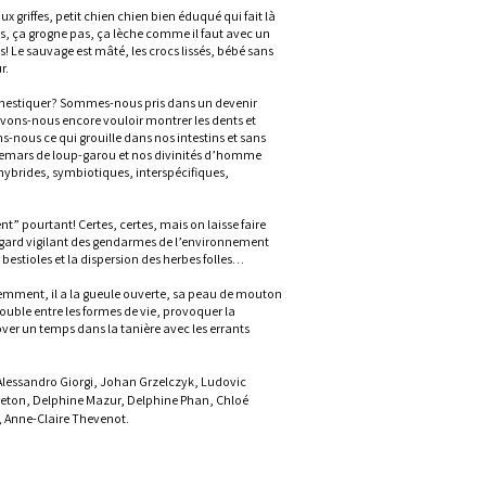
 griffes, petit chien chien bien éduqué qui fait là
, ça grogne pas, ça lèche comme il faut avec un
es! Le sauvage est mâté, les crocs lissés, bébé sans
r.
mestiquer? Sommes-nous pris dans un devenir
vons-nous encore vouloir montrer les dents et
s-nous ce qui grouille dans nos intestins et sans
emars de loup-garou et nos divinités d’homme
ybrides, symbiotiques, interspécifiques,
” pourtant! Certes, certes, mais on laisse faire
 regard vigilant des gendarmes de l’environnement
bestioles et la dispersion des herbes folles…
idemment, il a la gueule ouverte, sa peau de mouton
trouble entre les formes de vie, provoquer la
ver un temps dans la tanière avec les errants
Alessandro Giorgi, Johan Grzelczyk, Ludovic
reton, Delphine Mazur, Delphine Phan, Chloé
, Anne-Claire Thevenot.