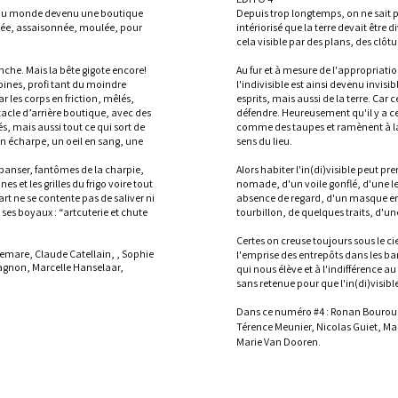
ne du monde devenu une boutique
Depuis trop longtemps, on ne sait 
hée, assaisonnée, moulée, pour
intériorisé que la terre devait être 
cela visible par des plans, des clôtu
nche. Mais la bête gigote encore!
Au fur et à mesure de l'appropriati
pines, profi tant du moindre
l'indivisible est ainsi devenu invis
ar les corps en friction, mêlés,
esprits, mais aussi de la terre. Car ce
tacle d’arrière boutique, avec des
défendre. Heureusement qu'il y a c
s, mais aussi tout ce qui sort de
comme des taupes et ramènent à la s
 en écharpe, un oeil en sang, une
sens du lieu.
panser, fantômes de la charpie,
Alors habiter l'in(di)visible peut pr
s et les grilles du frigo voire tout
nomade, d'un voile gonflé, d'une l
rt ne se contente pas de saliver ni
absence de regard, d'un masque en
ses boyaux : “artcuterie et chute
tourbillon, de quelques traits, d'u
Certes on creuse toujours sous le ci
lemare, Claude Catellain, , Sophie
l'emprise des entrepôts dans les ba
agnon, Marcelle Hanselaar,
qui nous élève et à l'indifférence au
sans retenue pour que l'in(di)visib
Dans ce numéro #4 : Ronan Bouroul
Térence Meunier, Nicolas Guiet, Mar
Marie Van Dooren
.