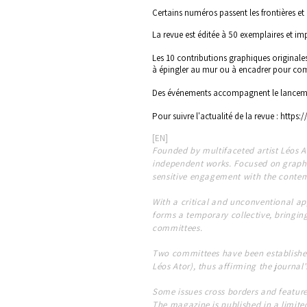
Certains numéros passent les frontières e
La revue est éditée à 50 exemplaires et im
Les 10 contributions graphiques originales
à épingler au mur ou à encadrer pour co
Des événements accompagnent le lanceme
Pour suivre l'actualité de la revue :
https:
[EN]
Founded by multifaceted artist Léos At
independent works. Focused on graphic 
sensitive engagement with the conte
With a critical and unconventional ap
forms a temporary collective, bringing 
committees.
Two committees have been established
Léos Ator), thus affirming the journal's
Some issues cross borders and featur
The magazine is published in a limited