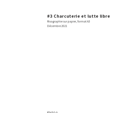
#3 Charcuterie et lutte libre
L'organisation de la chute #3 Charcut
Risographie sur papier, format A3
Décembre 2021
ÉDITO 3