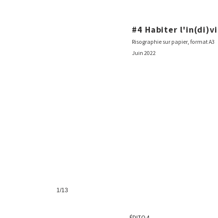
#4
Habiter
l'in(di)vi
erie et lutte libre
L'organisation de la chute 
Risographie sur papier, format A3
Juin
2022
1/13
ÉDITO 4