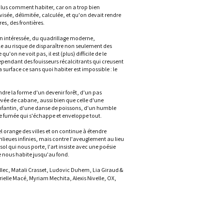
plus comment habiter, car on a trop bien
divisée, délimitée, calculée, et qu'on devait rendre
res, des frontières.
on intéressée, du quadrillage moderne,
ible au risque de disparaître non seulement des
 qu'on ne voit pas, il est (plus) difficile de le
ependant des fouisseurs récalcitrants qui creusent
urface ce sans quoi habiter est impossible : le
endre la forme d'un devenir forêt, d'un pas
evée de cabane, aussi bien que celle d'une
fantin, d'une danse de poissons, d'un humble
ne fumée qui s'échappe et enveloppe tout.
el orange des villes et on continue à étendre
nlieues infinies, mais contre l'aveuglement au lieu
 sol qui nous porte, l'art insiste avec une poésie
le nous habite jusqu'au fond.
lec, Matali Crasset, Ludovic Duhem, Lia Giraud &
ielle Macé, Myriam Mechita, Alexis Nivelle, OX,