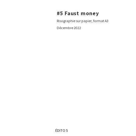
#5
Faust money
Risographie sur papier, format A3
L'organisation de la chute numéro 5
Décembre
2022
ÉDITO 5