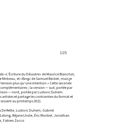
1/25
e de «L’Écriture du Désastre» de Maurice Blanchot,
e Mirbeau, et «Bing» de Samuel Becket, mais je
e tension plus qu’une intention.» Cette seconde
 complémentaires ; la version — sud, portée par
 version — nord, portée par Ludovic Duhem.
 artistes et partage les contraintes du format et
raissent au printemps 2021.
 De R
ette,
Ludovic Duhem,
Gabriel
 Lelong,
Réjane Lhote,
Éric Monbel, Jonathan
z,
Fabien Zocco.