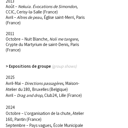
2013
Août –
Nekuia.
Évocations
de Simondon
,
CCIC, Cerisy-la-Salle (France)
Avril –
Aîtres de peau
, Église saint-Merri, Paris
(France)
2011
Octobre – Nuit Blanche,
Noli me tangere
,
Crypte du Martyrium de saint-Denis, Paris
(France)
> Expositions de groupe
(group shows)
2025
Avril-Mai –
Directions passagères
, Maison-
Atelier du 180, Bruxelles (Belgique)
Avril –
Drag and drop
, Club24, Lille (France)
2024
Octobre – L'organisation de la chute, Atelier
160, Pantin (France)
Septembre – Pays vagues, École Municipale