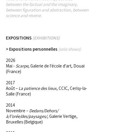
between the factual and the imaginary,
between figuration and abstraction, between
science and reverie.
EXPOSITIONS
(EXHIBITIONS)
> Expositions personnelles
(solo shows)
2026
Mai -
Scarpe
, Galerie de l'école d'art, Douai
(France)
2017
Août –
La patience des lieux
, CCIC, Cerisy-la-
Salle (France)
2014
Novembre –
Dedans/Dehors/
à/l’orée/des/paysages/
, Galerie Vertige,
Bruxelles (Belgique)