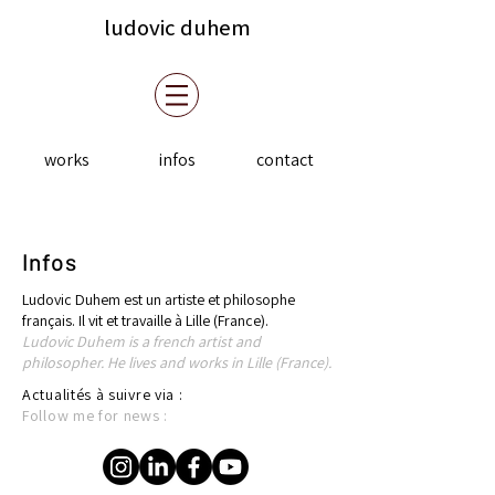
ludovic duhem
works
infos
contact
Infos
Ludovic Duhem est un artiste et philosophe
français. Il vit et travaille à Lille (France).
Ludovic Duhem is a french artist and
philosopher. He lives and works in Lille (France).
Actualités à suivre via :
Follow me for news :