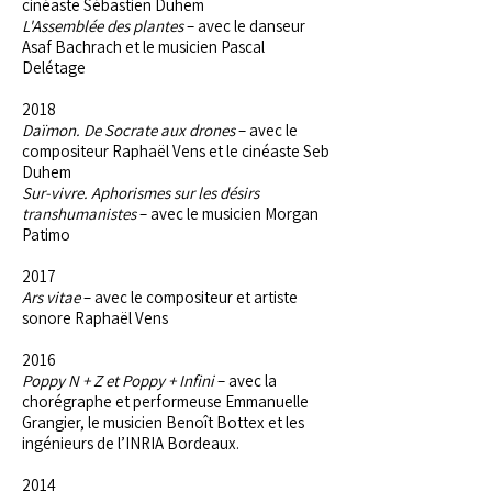
cinéaste Sébastien Duhem
L'Assemblée des plantes
– avec le danseur
Asaf Bachrach et le musicien Pascal
Delétage
2018
Daïmon. De Socrate aux drones
– avec le
compositeur Raphaël Vens et le cinéaste Seb
Duhem
Sur-vivre. Aphorismes sur les désirs
transhumanistes
– avec le musicien Morgan
Patimo
2017
Ars vitae
– avec le compositeur et artiste
sonore Raphaël Vens
2016
Poppy N + Z et Poppy + Infini
– avec la
chorégraphe et performeuse Emmanuelle
Grangier, le musicien Benoît Bottex et les
ingénieurs de l’INRIA Bordeaux.
2014