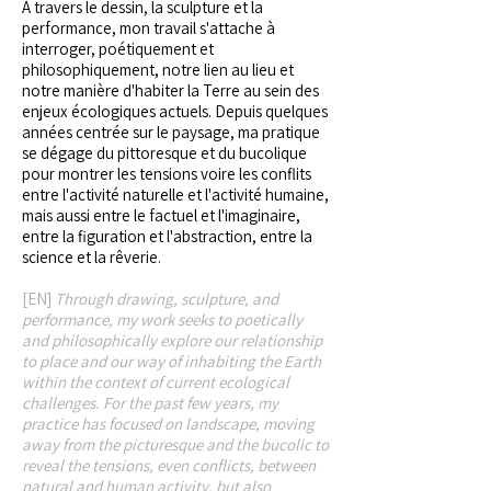
À travers le dessin, la sculpture et la
performance, mon travail s'attache à
interroger, poétiquement et
philosophiquement, notre lien au lieu et
notre manière d'habiter la Terre au sein des
enjeux écologiques actuels. Depuis quelques
années centrée sur le paysage, ma pratique
se dégage du pittoresque et du bucolique
pour montrer les tensions voire les conflits
entre l'activité naturelle et l'activité humaine,
mais aussi entre le factuel et l'imaginaire,
entre la figuration et l'abstraction, entre la
science et la rêverie.
[EN]
Through drawing, sculpture, and
performance, my work seeks to poetically
and philosophically explore our relationship
to place and our way of inhabiting the Earth
within the context of current ecological
challenges. For the past few years, my
practice has focused on landscape, moving
away from the picturesque and the bucolic to
reveal the tensions, even conflicts, between
natural and human activity, but also