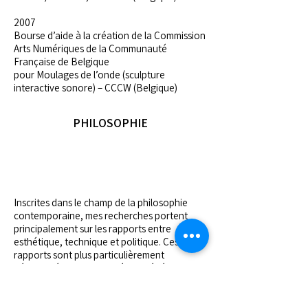
2007
Bourse d’aide à la création de la Commission
Arts Numériques de la Communauté
Française de Belgique
pour Moulages de l’onde (sculpture
interactive sonore) – CCCW (Belgique) ​​​​
PHILOSOPHIE
​​Inscrites dans le champ de la philosophie
contemporaine, mes recherches portent
principalement sur les rapports entre
esthétique, technique et politique. Ces
rapports sont plus particulièrement
développés selon une théorie générale
intitulée « Technoesthétique »,
prolongement personnel et critique de
l’œuvre de Gilbert Simondon. Ses principaux